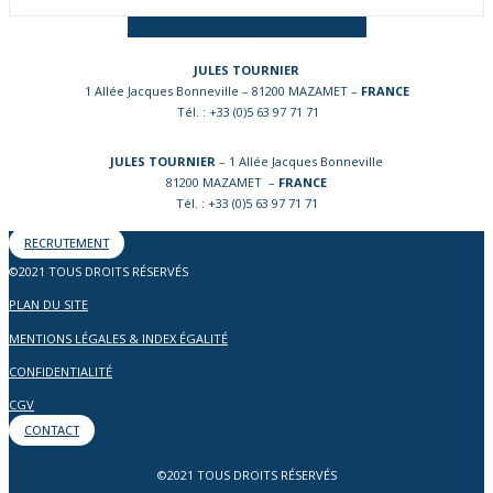
Facebook-f
Instagram
Linkedin-in
JULES TOURNIER
1 Allée Jacques Bonneville – 81200 MAZAMET –
FRANCE
Tél. : +33 (0)5 63 97 71 71
JULES TOURNIER
– 1 Allée Jacques Bonneville
81200 MAZAMET –
FRANCE
Tél. : +33 (0)5 63 97 71 71
RECRUTEMENT
©2021 TOUS DROITS RÉSERVÉS
PLAN DU SITE
MENTIONS LÉGALES & INDEX ÉGALITÉ
CONFIDENTIALITÉ
CGV
CONTACT
©2021 TOUS DROITS RÉSERVÉS