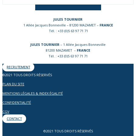
Facebook-f
Instagram
Linkedin-in
JULES TOURNIER
1 Allée Jacques Bonneville – 81200 MAZAMET –
FRANCE
Tél. : +33 (0)5 63 97 71 71
JULES TOURNIER
– 1 Allée Jacques Bonneville
81200 MAZAMET –
FRANCE
Tél. : +33 (0)5 63 97 71 71
RECRUTEMENT
©2021 TOUS DROITS RÉSERVÉS
PLAN DU SITE
MENTIONS LÉGALES & INDEX ÉGALITÉ
CONFIDENTIALITÉ
CGV
CONTACT
©2021 TOUS DROITS RÉSERVÉS