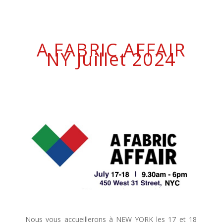
A FABRIC AFFAIR
NY Juillet 2024
Nous vous accueillerons à NEW YORK les 17 et 18