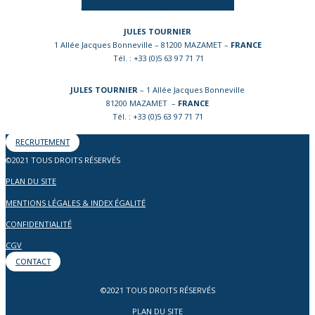
Facebook-f
Instagram
Linkedin-in
JULES TOURNIER
1 Allée Jacques Bonneville – 81200 MAZAMET –
FRANCE
Tél. : +33 (0)5 63 97 71 71
JULES TOURNIER
– 1 Allée Jacques Bonneville
81200 MAZAMET –
FRANCE
Tél. : +33 (0)5 63 97 71 71
RECRUTEMENT
©2021 TOUS DROITS RÉSERVÉS
PLAN DU SITE
MENTIONS LÉGALES & INDEX ÉGALITÉ
CONFIDENTIALITÉ
CGV
CONTACT
©2021 TOUS DROITS RÉSERVÉS
PLAN DU SITE